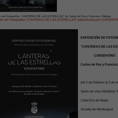
ón de Fotografías "CANTERAS DE LAS ESTRELLAS" de Carlos de Paz y Francisco Villegas
ión de Fotografías "CANTERAS DE LAS ESTRELLAS" patrocinada por CONSENT
EXPOSICIÓN DE FOTOG
"CANTERAS DE LAS ES
CONSENTINO
Carlos de Paz y Francisc
del 2 de Febrero al 3 de 
Salón de Usos Múltiples "
Calle/ Era de Abajo
Alcudia de Monteagud.