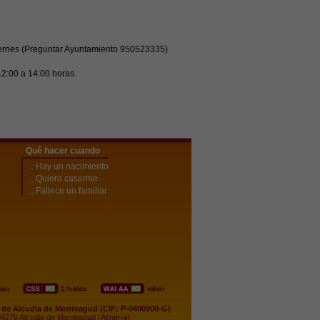
iernes (Preguntar Ayuntamiento 950523335)
2:00 a 14:00 horas.
Qué hacer cuando
... Hay un nacimiento
... Quiero casarme
... Fallece un familiar
de Alcudia de Monteagud (CIF: P-0400900-G)
04276 Alcudia de Monteagud (Almería)