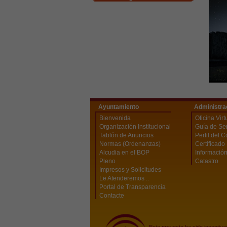
Ayuntamiento
Administra
Bienvenida
Oficina Virt
Organización Institucional
Guía de Ser
Tablón de Anuncios
Perfil del C
Normas (Ordenanzas)
Certificado 
Alcudia en el BOP
Información
Pleno
Catastro
Impresos y Solicitudes
Le Atenderemos ..
Portal de Transparencia
Contacte