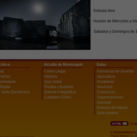
Entrada libre
Horario de Miércoles a V
Sabados y Domingos de 1
ción-e
Alcudia de Monteagud
Guías
ual
Cómo Llegar
Farmacias de Guardia
vicios
Historia
Agricultura
ontratante
Qué visitar
Hostelería
Digital
Fiestas y Eventos
Servicios
 Sede Electrónica
Galería Fotográfica
Comercios
Callejero CDAU
Organizaciones
Sanidad
Enlaces de Interés
Guía urbana
© Ayuntamiento 
Plaza Mayor, 5 - 