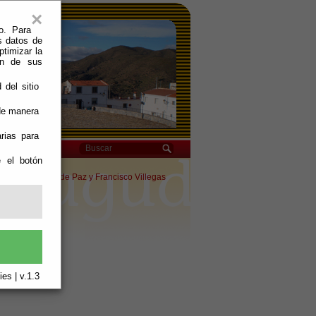
×
o. Para
s datos de
ptimizar la
ión de sus
 del sitio
 de manera
rias para
e el botón
S" de Carlos de Paz y Francisco Villegas
es | v.1.3