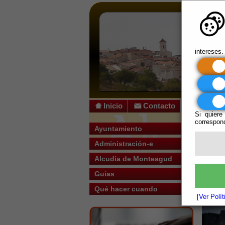
intereses.
Inicio
Contacto
Si quiere
correspond
Usted s
Ayuntamiento
Administración-e
Escuchar
Alcudia de Monteagud
Guías
Qué hacer cuando
[Ver Polí