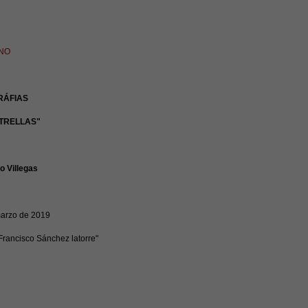
INO
RÁFIAS
TRELLAS"
o Villegas
marzo de 2019
Francisco Sánchez latorre"