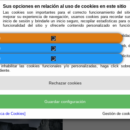
Sus opciones en relación al uso de cookies en este sitio
Las cookies son importantes para el correcto funcionamiento del siti
mejorar su experiencia de navegación, usamos cookies para recordar su
inicio de sesión y brindarle un inicio seguro, recopilar estadísticas para o
funcionalidad del sitio y ofrecerle contenido personalizado en func
Obligatorias
Se requieren estas cookies para permitir la funcionalidad
principal.
Funcionales
Estas cookies nos permiten analizar el uso del Sitio web,
que podamos medir y mejorar el funcionamiento.
Personalizadas
Estas cookies son utilizadas por empresas publicita
publicar anuncios relevantes para sus intereses.
 inhabilitar las cookies funcionales y/o personalizadas, haga click sobr
iente.
e encuentra aquí:
Inicio
/
/
Exposición de Fotografías "CANTERAS DE LAS ESTRELLA
Rechazar cookies
Guardar configuración
tica de Cookies]
Gestión de cooki