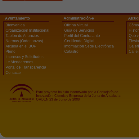
Ayuntamiento
Administración-e
Alcud
Bienvenida
Oficina Virtual
Cómo 
Organización Institucional
Guía de Servicios
Histor
Tablón de Anuncios
Perfil del Contratante
Qué vi
Normas (Ordenanzas)
Certificado Digital
Fiest
Alcudia en el BOP
Información Sede Electrónica
Galerí
Pleno
Catastro
Calle
Impresos y Solicitudes
Le Atenderemos ..
Portal de Transparencia
Contacte
Este proyecto ha sido incentivado por la Consejaría de
Innovación, Ciencia y Empresa de la Junta de Andalucía
ORDEN 23 de Junio de 2008