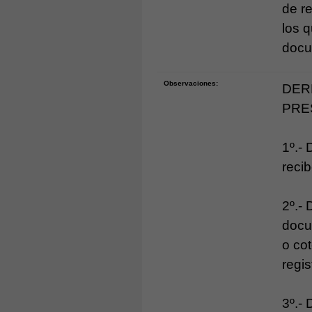
de r
los 
docu
Observaciones:
DER
PRE
1º.- 
recib
2º.-
docu
o cot
regis
3º.-