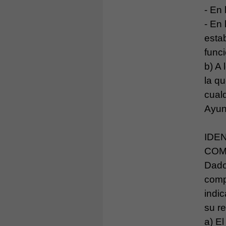
- En 
- En
estab
funci
b) A
la q
cualq
Ayun
IDE
COM
Dado
comp
indi
su re
a) E