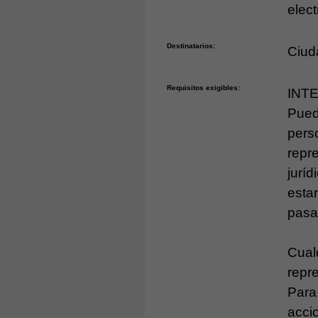
elect
Destinatarios:
Ciud
Requisitos exigibles:
INT
Pued
pers
repr
jurí
estar
pasa
Cual
repr
Para 
acci