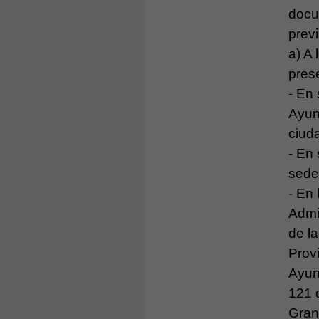
docu
prev
a) A
pres
- En 
Ayun
ciud
- En 
sede
- En 
Admi
de l
Prov
Ayunt
121 
Gran