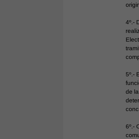
origi
4º.-
reali
Elect
trami
comp
5º.- 
func
de l
dete
conc
6º.- 
comu