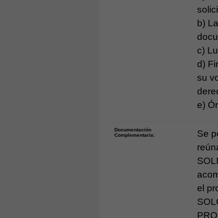
solici
b) La
docu
c) L
d) Fi
su v
dere
e) Ór
Documentación
Se p
Complementaria:
reúna
SOLI
acom
el pr
SOL
PRO