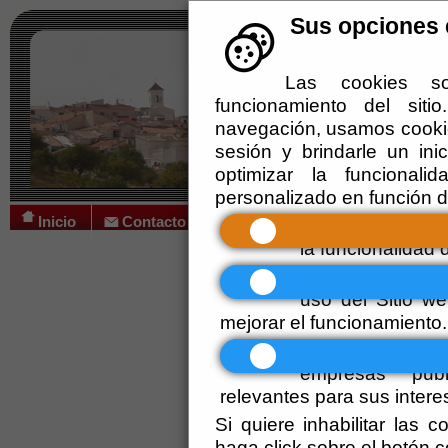
Sus opciones e
Las cookies so
funcionamiento del sit
navegación, usamos cookie
sesión y brindarle un inic
optimizar la funcionali
personalizado en función d
Inicio
Contacto
Obligatorias
Se 
la funcionalidad de
Ayuntamiento
Funcionales
Est
uso del Sitio 
Administración-e
mejorar el funcionamiento.
Alcudia de Monteagud
Personalizadas
empresas publ
Guías
relevantes para sus intere
Si quiere inhabilitar las 
Qué hacer cuando
haga click sobre el botón 