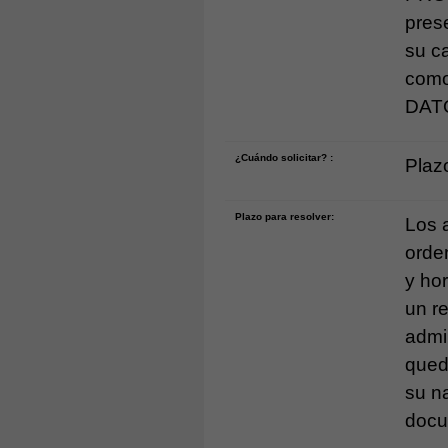
pres
su ca
com
DAT
¿Cuándo solicitar? :
Plazo
Plazo para resolver:
Los 
orde
y ho
un r
admi
qued
su na
docu