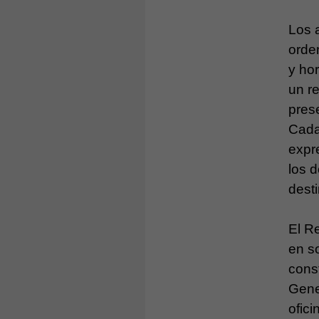
Los 
orde
y ho
un r
prese
Cada
expre
los 
desti
El R
en s
const
Gene
ofici