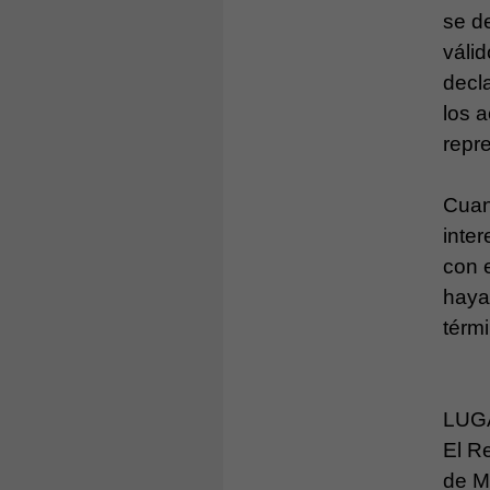
se d
váli
decl
los 
repr
Cuan
inte
con 
haya
térm
LUG
El R
de M