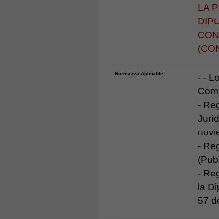
LA 
DIP
CON
(CO
Normativa Aplicable:
- - 
Comú
- Re
Jurí
novie
- Re
(Pub
- Re
la D
57 d