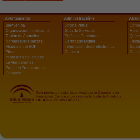
Ayuntamiento
Administración-e
Alcud
Bienvenida
Oficina Virtual
Cómo 
Organización Institucional
Guía de Servicios
Histor
Tablón de Anuncios
Perfil del Contratante
Qué vi
Normas (Ordenanzas)
Certificado Digital
Fiest
Alcudia en el BOP
Información Sede Electrónica
Galerí
Pleno
Catastro
Calle
Impresos y Solicitudes
Le Atenderemos ..
Portal de Transparencia
Contacte
Este proyecto ha sido incentivado por la Consejaría de
Innovación, Ciencia y Empresa de la Junta de Andalucía
ORDEN 23 de Junio de 2008