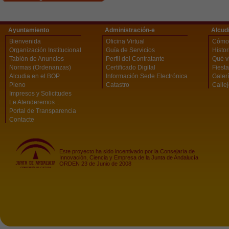
Ayuntamiento
Administración-e
Alcud
Bienvenida
Oficina Virtual
Cómo 
Organización Institucional
Guía de Servicios
Histor
Tablón de Anuncios
Perfil del Contratante
Qué vi
Normas (Ordenanzas)
Certificado Digital
Fiest
Alcudia en el BOP
Información Sede Electrónica
Galerí
Pleno
Catastro
Calle
Impresos y Solicitudes
Le Atenderemos ..
Portal de Transparencia
Contacte
Este proyecto ha sido incentivado por la Consejaría de
Innovación, Ciencia y Empresa de la Junta de Andalucía
ORDEN 23 de Junio de 2008