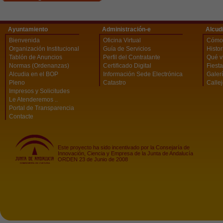
Ayuntamiento
Administración-e
Alcud
Bienvenida
Oficina Virtual
Cómo 
Organización Institucional
Guía de Servicios
Histor
Tablón de Anuncios
Perfil del Contratante
Qué vi
Normas (Ordenanzas)
Certificado Digital
Fiest
Alcudia en el BOP
Información Sede Electrónica
Galerí
Pleno
Catastro
Calle
Impresos y Solicitudes
Le Atenderemos ..
Portal de Transparencia
Contacte
Este proyecto ha sido incentivado por la Consejaría de
Innovación, Ciencia y Empresa de la Junta de Andalucía
ORDEN 23 de Junio de 2008